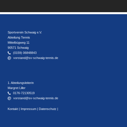
Sportverein Schwaig e.V.
Abteilung Tennis
Mittelbügweg 11
90571 Schwaig
(0159) 06848843
vorstand@sv-schwaig-tennis.de
1. Abteilungsleiterin
Margret Liller
0176-72130519
vorstand@sv-schwaig-tennis.de
Kontakt
|
Impressum
|
Datenschutz
|