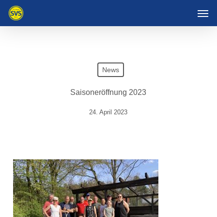
Skip
Men
to
main
content
News
Saisoneröffnung 2023
24. April 2023