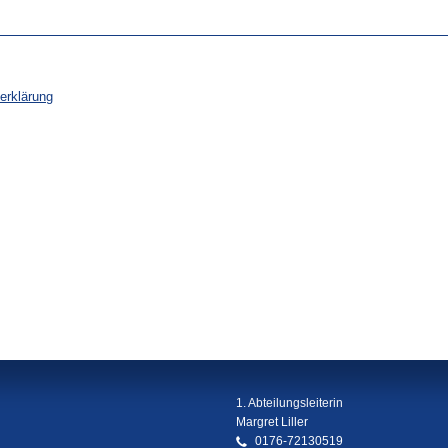
erklärung
1. Abteilungsleiterin
Margret Liller
0176-72130519