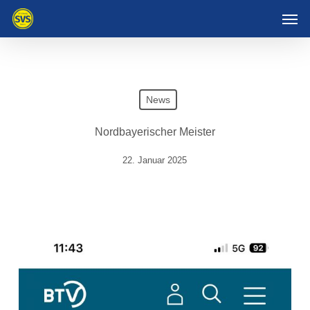
Skip
Men
to
main
content
News
Nordbayerischer Meister
22. Januar 2025