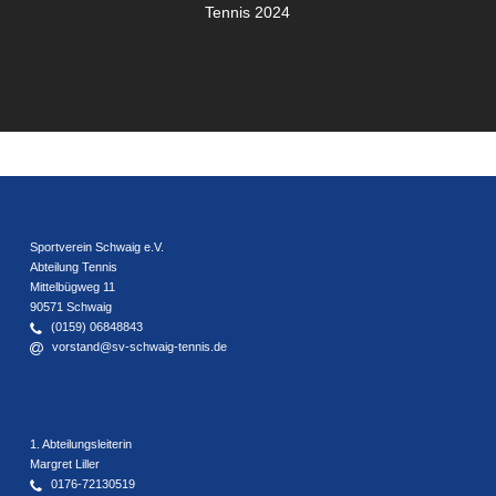
Tennis 2024
Sportverein Schwaig e.V.
Abteilung Tennis
Mittelbügweg 11
90571 Schwaig
(0159) 06848843
vorstand@sv-schwaig-tennis.de
1. Abteilungsleiterin
Margret Liller
0176-72130519