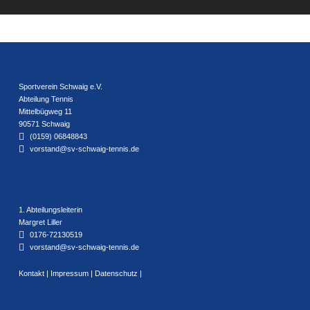
Sportverein Schwaig e.V.
Abteilung Tennis
Mittelbügweg 11
90571 Schwaig
(0159) 06848843
vorstand@sv-schwaig-tennis.de
1. Abteilungsleiterin
Margret Liller
0176-72130519
vorstand@sv-schwaig-tennis.de
Kontakt
|
Impressum
|
Datenschutz
|