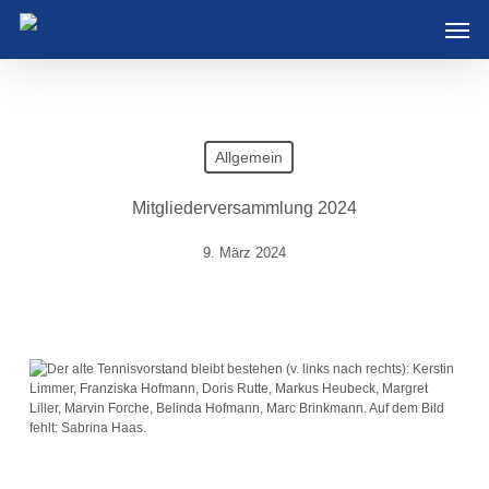
Skip
Men
to
main
content
Allgemein
Mitgliederversammlung 2024
9. März 2024