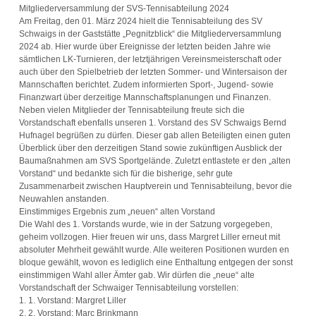
Mitgliederversammlung der SVS-Tennisabteilung 2024
Am Freitag, den 01. März 2024 hielt die Tennisabteilung des SV
Schwaigs in der Gaststätte „Pegnitzblick“ die Mitgliederversammlung
2024 ab. Hier wurde über Ereignisse der letzten beiden Jahre wie
sämtlichen LK-Turnieren, der letztjährigen Vereinsmeisterschaft oder
auch über den Spielbetrieb der letzten Sommer- und Wintersaison der
Mannschaften berichtet. Zudem informierten Sport-, Jugend- sowie
Finanzwart über derzeitige Mannschaftsplanungen und Finanzen.
Neben vielen Mitglieder der Tennisabteilung freute sich die
Vorstandschaft ebenfalls unseren 1. Vorstand des SV Schwaigs Bernd
Hufnagel begrüßen zu dürfen. Dieser gab allen Beteiligten einen guten
Überblick über den derzeitigen Stand sowie zukünftigen Ausblick der
Baumaßnahmen am SVS Sportgelände. Zuletzt entlastete er den „alten
Vorstand“ und bedankte sich für die bisherige, sehr gute
Zusammenarbeit zwischen Hauptverein und Tennisabteilung, bevor die
Neuwahlen anstanden.
Einstimmiges Ergebnis zum „neuen“ alten Vorstand
Die Wahl des 1. Vorstands wurde, wie in der Satzung vorgegeben,
geheim vollzogen. Hier freuen wir uns, dass Margret Liller erneut mit
absoluter Mehrheit gewählt wurde. Alle weiteren Positionen wurden en
bloque gewählt, wovon es lediglich eine Enthaltung entgegen der sonst
einstimmigen Wahl aller Ämter gab. Wir dürfen die „neue“ alte
Vorstandschaft der Schwaiger Tennisabteilung vorstellen:
1. 1. Vorstand: Margret Liller
2. 2. Vorstand: Marc Brinkmann